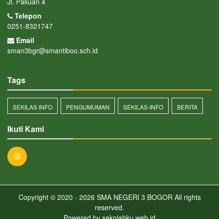
Jl. Pakuan 4
Telepon
0251-8321747
Email
sman3bgr@smantiboo.sch.id
Tags
SEKILAS INFO
PENGUMUMAN
SEKILAS-INFO
BERITA
Ikuti Kami
Copyright © 2020 - 2026
SMA NEGERI 3 BOGOR
All rights
reserved.
Powered by
sekolahku.web.id