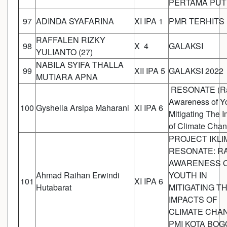
PERTAMA PU
97
ADINDA SYAFARINA
XI IPA 1
PMR TERHITS
RAFFALEN RIZKY
98
X 4
GALAKSI
YULIANTO (27)
NABILA SYIFA THALLA
99
XII IPA 5
GALAKSI 2022
MUTIARA APNA
RESONATE (Ra
Awareness of Yo
100
Gysheila Arsipa Maharani
XI IPA 6
Mitigating The 
of Climate Chan
PROJECT IKLI
RESONATE: RA
AWARENESS 
Ahmad Raihan Erwindi
YOUTH IN
101
XI IPA 6
Hutabarat
MITIGATING T
IMPACTS OF
CLIMATE CHA
PMI KOTA BO