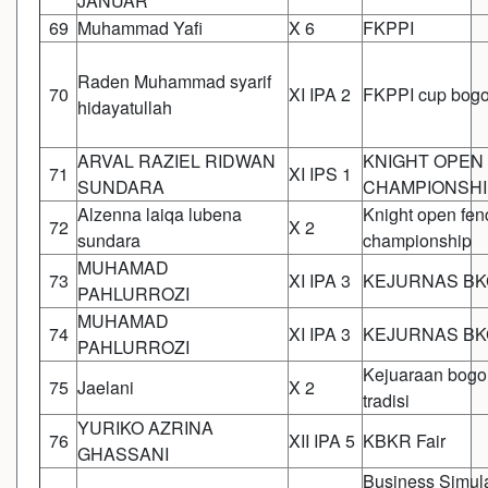
JANUAR
69
Muhammad Yafi
X 6
FKPPI
Raden Muhammad syarif
70
XI IPA 2
FKPPI cup bogo
hidayatullah
ARVAL RAZIEL RIDWAN
KNIGHT OPEN
71
XI IPS 1
SUNDARA
CHAMPIONSHI
Alzenna laiqa lubena
Knight open fen
72
X 2
sundara
championship
MUHAMAD
73
XI IPA 3
KEJURNAS BK
PAHLURROZI
MUHAMAD
74
XI IPA 3
KEJURNAS BK
PAHLURROZI
Kejuaraan bogor
75
Jaelani
X 2
tradisi
YURIKO AZRINA
76
XII IPA 5
KBKR Fair
GHASSANI
Business Simul