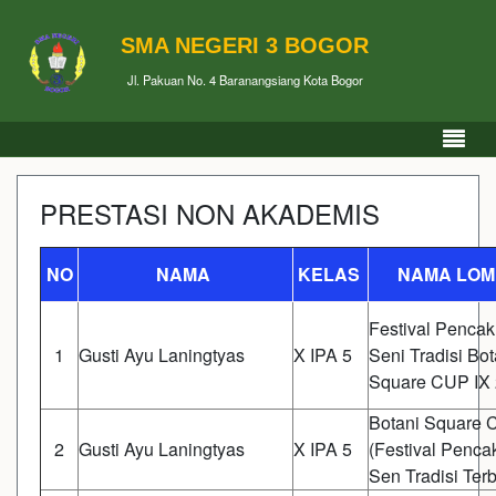
SMA NEGERI 3 BOGOR
Jl. Pakuan No. 4 Baranangsiang Kota Bogor
PRESTASI NON AKADEMIS
NO
NAMA
KELAS
NAMA LO
Festival Pencak 
1
Gusti Ayu Laningtyas
X IPA 5
Seni Tradisi Bot
Square CUP IX
Botani Square 
2
Gusti Ayu Laningtyas
X IPA 5
(Festival Pencak
Sen Tradisi Ter