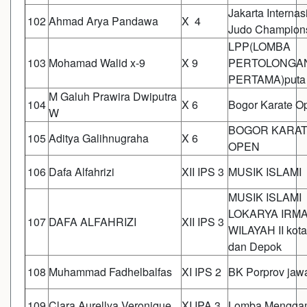
Jakarta Internas
102
Ahmad Arya Pandawa
X 4
Judo Champion
LPP(LOMBA
103
Mohamad Walid x-9
X 9
PERTOLONGA
PERTAMA)puta
M Galuh Prawira Dwiputra
104
X 6
Bogor Karate O
W
BOGOR KARA
105
Aditya Galihnugraha
X 6
OPEN
106
Dafa Alfahrizi
XII IPS 3
MUSIK ISLAMI
MUSIK ISLAMI
LOKARYA IRM
107
DAFA ALFAHRIZI
XII IPS 3
WILAYAH II kot
dan Depok
108
Muhammad Fadhelbalfas
XI IPS 2
BK Porprov jawa
109
Clara Aurellya Veronique
XI IPA 3
Lomba Mengga