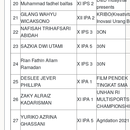
20
Muhammad fadhel balfas
XI IPS 2
presents
GILANG WAHYU
KRIBO(Kreativit
21
XII IPA 2
WICAKSONO
Inovasi Urang 
NAFISAH TRIHAFSARI
22
X IPS 3
3ON
ABIDAH
23
SAZKIA DWI UTAMI
X IPA 5
30N
Rian Fathin Allam
24
X IPS 3
30N
Ramadan
DESLEE JEVER
FILM PENDEK
25
X IPA 1
PHILLIPA
TINGKAT SMA
UNHAN RI
ZAKY ALRAIZ
26
XI IPA 1
MULTISPORTS
KADARISMAN
CHAMPIONSHI
YURIKO AZRINA
27
XI IPA 5
Agridation 2021
GHASSANI