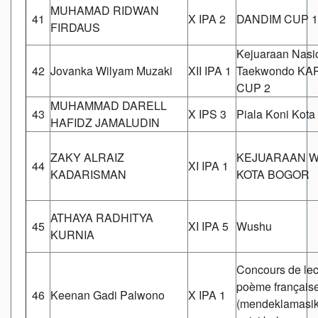
MUHAMAD RIDWAN
41
X IPA 2
DANDIM CUP 1
FIRDAUS
Kejuaraan Nasi
42
Jovanka Wilyam Muzaki
XII IPA 1
Taekwondo KA
CUP 2
MUHAMMAD DARELL
43
X IPS 3
Piala Koni Kota
HAFIDZ JAMALUDIN
ZAKY ALRAIZ
KEJUARAAN 
44
XI IPA 1
KADARISMAN
KOTA BOGOR
ATHAYA RADHITYA
45
XI IPA 5
Wushu
KURNIA
Concours de lec
poème français
46
Keenan Gadi Palwono
X IPA 1
(mendeklamasi