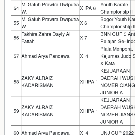
M. Galuh Prawira Dwiputra
Youth Karate
54
X IPA 6
W.
Championsip II
M. Galuh Prawira Dwiputra
Bogor Youth Ka
55
X 6
W
Championship I
Fakhira Zahra Dayly Al
BNN CUP 3 Ant
56
X 7
Fattah
Pelajar Se- Ind
Piala Menpora,
57
Ahmad Arya Pandawa
X 4
Kejurnas Judo 
& Kata
KEJUARAAN
ZAKY ALRAIZ
DAERAH WUS
58
XII IPA 1
KADARISMAN
NOMER QIAN
JUNIOR A
KEJUARAAN
ZAKY ALRAIZ
DAERAH WUS
59
XII IPA 1
KADARISMAN
NOMER JIANS
JUNIOR A
60
Ahmad Arya Pandawa
X 4
UNJ CUP 2022