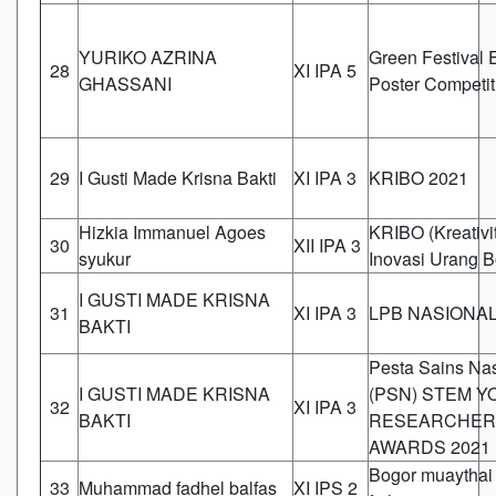
YURIKO AZRINA
Green Festival 
28
XI IPA 5
GHASSANI
Poster Competit
29
I Gusti Made Krisna Bakti
XI IPA 3
KRIBO 2021
Hizkia Immanuel Agoes
KRIBO (Kreativi
30
XII IPA 3
syukur
Inovasi Urang B
I GUSTI MADE KRISNA
31
XI IPA 3
LPB NASIONAL
BAKTI
Pesta Sains Na
I GUSTI MADE KRISNA
(PSN) STEM 
32
XI IPA 3
BAKTI
RESEARCHER
AWARDS 2021
Bogor muaythai 
33
Muhammad fadhel balfas
XI IPS 2