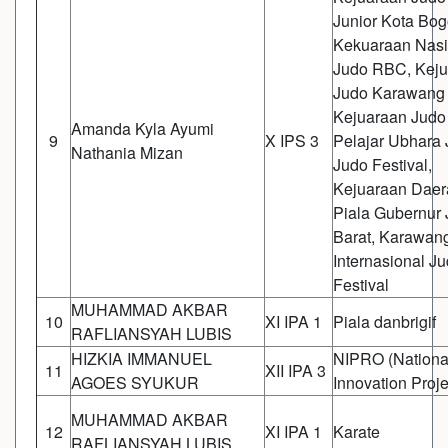
Junior Kota Bog
Kekuaraan Nasi
Judo RBC, Keju
Judo Karawang
Kejuaraan Judo
Amanda Kyla Ayumi
9
X IPS 3
Pelajar Ubhara 
Nathania Mizan
Judo Festival,
Kejuaraan Daer
Piala Gubernur
Barat, Karawan
Internasional J
Festival
MUHAMMAD AKBAR
10
XI IPA 1
Piala danbrigif
RAFLIANSYAH LUBIS
HIZKIA IMMANUEL
NIPRO (Nationa
11
XII IPA 3
AGOES SYUKUR
Innovation Proje
MUHAMMAD AKBAR
12
XI IPA 1
Karate
RAFLIANSYAH LUBIS