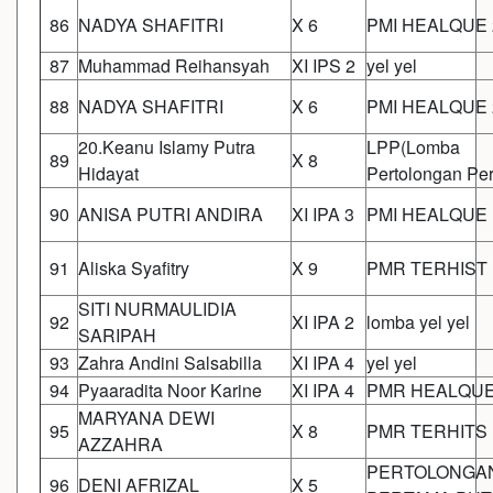
86
NADYA SHAFITRI
X 6
PMI HEALQUE 
87
Muhammad Reihansyah
XI IPS 2
yel yel
88
NADYA SHAFITRI
X 6
PMI HEALQUE 
20.Keanu Islamy Putra
LPP(Lomba
89
X 8
Hidayat
Pertolongan Pe
90
ANISA PUTRI ANDIRA
XI IPA 3
PMI HEALQUE
91
Aliska Syafitry
X 9
PMR TERHIST
SITI NURMAULIDIA
92
XI IPA 2
lomba yel yel
SARIPAH
93
Zahra Andini Salsabilla
XI IPA 4
yel yel
94
Pyaaradita Noor Karine
XI IPA 4
PMR HEALQU
MARYANA DEWI
95
X 8
PMR TERHITS
AZZAHRA
PERTOLONGA
96
DENI AFRIZAL
X 5