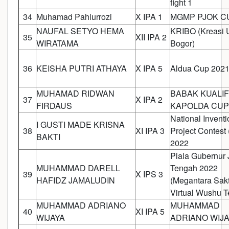
fight 1
34
Muhamad Pahlurrozi
X IPA 1
MGMP PJOK CU
NAUFAL SETYO HEMA
KRIBO (Kreasi 
35
XII IPA 2
WIRATAMA
Bogor)
36
KEISHA PUTRI ATHAYA
X IPA 5
Aldua Cup 202
MUHAMAD RIDWAN
BABAK KUALIF
37
X IPA 2
FIRDAUS
KAPOLDA CUP
National Inventi
I GUSTI MADE KRISNA
38
XI IPA 3
Project Contest
BAKTI
2022
Piala Gubernur
MUHAMMAD DARELL
Tengah 2022
39
X IPS 3
HAFIDZ JAMALUDIN
(Megantara Sakt
Virtual Wushu T
MUHAMMAD ADRIANO
MUHAMMAD
40
XI IPA 5
WIJAYA
ADRIANO WIJ