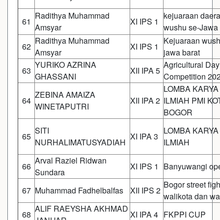
Radithya Muhammad
kejuaraan daer
61
XI IPS 1
Amsyar
wushu se-Jawa 
Radithya Muhammad
Kejuaraan wush
62
XI IPS 1
Amsyar
jawa barat
YURIKO AZRINA
Agricultural Day
63
XII IPA 5
GHASSANI
Competition 20
LOMBA KARYA 
ZEBINA AMAIZA
64
XII IPA 2
ILMIAH PMI KO
WINETAPUTRI
BOGOR
SITI
LOMBA KARYA 
65
XI IPA 3
NURHALIMATUSYADIAH
ILMIAH
Arval Raziel Ridwan
66
XI IPS 1
Banyuwangi op
Sundara
Bogor street figh
67
Muhammad Fadhelbalfas
XII IPS 2
walikota dan wa
ALIF RAEYSHA AKHMAD
68
XI IPA 4
FKPPI CUP