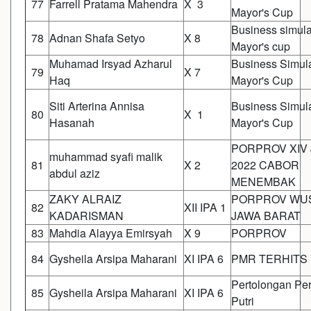
77
Farrell Pratama Mahendra
X 3
Mayor's Cup
Business simula
78
Adnan Shafa Setyo
X 8
Mayor's cup
Muhamad Irsyad Azharul
Business Simul
79
X 7
Haq
Mayor's Cup
Siti Arterina Annisa
Business Simul
80
X 1
Hasanah
Mayor's Cup
PORPROV XIV
muhammad syafi malik
81
X 2
2022 CABOR
abdul aziz
MENEMBAK
ZAKY ALRAIZ
PORPROV WU
82
XII IPA 1
KADARISMAN
JAWA BARAT
83
Mahdia Alayya Emirsyah
X 9
PORPROV
84
Gysheila Arsipa Maharani
XI IPA 6
PMR TERHITS
Pertolongan Pe
85
Gysheila Arsipa Maharani
XI IPA 6
Putri