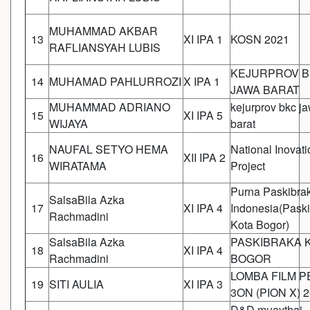
MUHAMMAD AKBAR
13
XI IPA 1
KOSN 2021
RAFLIANSYAH LUBIS
KEJURPROV 
14
MUHAMAD PAHLURROZI
X IPA 1
JAWA BARAT
MUHAMMAD ADRIANO
kejurprov bkc j
15
XI IPA 5
WIJAYA
barat
NAUFAL SETYO HEMA
National Inovati
16
XII IPA 2
WIRATAMA
Project
Purna Paskibra
SalsaBila Azka
17
XI IPA 4
Indonesia(Pask
Rachmadini
Kota Bogor)
SalsaBila Azka
PASKIBRAKA 
18
XI IPA 4
Rachmadini
BOGOR
LOMBA FILM 
19
SITI AULIA
XI IPA 3
3ON (PION X) 
D&D muaythai