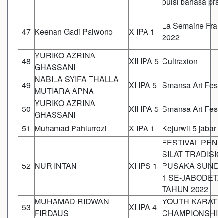
puisi bahasa pr
La Semaine Fra
47
Keenan Gadi Palwono
X IPA 1
2022
YURIKO AZRINA
48
XII IPA 5
Cultraxion
GHASSANI
NABILA SYIFA THALLA
49
XI IPA 5
Smansa Art Fest
MUTIARA APNA
YURIKO AZRINA
50
XII IPA 5
Smansa Art Fest
GHASSANI
51
Muhamad Pahlurrozi
X IPA 1
Kejurwil 5 jabar
FESTIVAL PE
SILAT TRADIS
52
NUR INTAN
XI IPS 1
PUSAKA SUND
1 SE-JABODE
TAHUN 2022
MUHAMAD RIDWAN
YOUTH KARAT
53
XI IPA 4
FIRDAUS
CHAMPIONSHIP