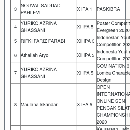
NOUVAL SADDAD
3
X IPA 1
PASKIBRA
PAHLEVI
YURIKO AZRINA
Poster Competit
4
XI IPA 5
GHASSANI
Evergreen 2020
Indonesian You
5
RIFKI FARIZ FARABI
XII IPA 3
Competition 20
Indonesia Youth
6
Athallah Aryo
XII IPA 3
Competition 20
COMINATION 3 
YURIKO AZRINA
7
XI IPA 5
Lomba Characte
GHASSANI
Design
OPEN
INTERNATION
ONLINE SENI
8
Maulana iskandar
X IPA 5
PENCAK SILAT
CHAMPIONSHI
2020
Kejuaraan Judo